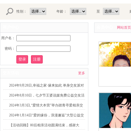
性别：
年龄：
至
用户中心
会员中心
网站首页
用户名：
密码：
交友活动
更多
2024年9月28日,幸福之家·缘来如此 单身交友派对
2024年8月10日，七夕节王婆说媒免费公益交友活
动
2024年3月3日,“爱情大本营”举办踏青寻爱相亲交
友活动
2024年1月14日“爱的缘份，浪漫邂逅”大型公益交
友活动
【活动回顾】80后相亲活动圆满结束，感谢大