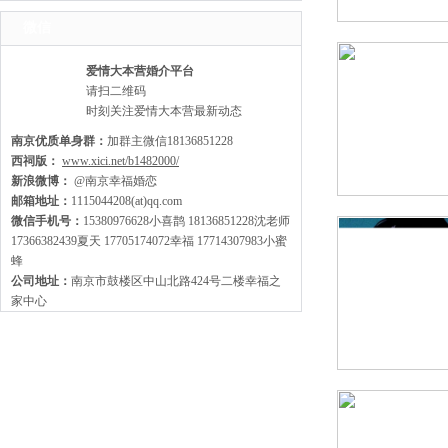
家，走出来才有机会扩大缘分哦~
微信
爱情大本营婚介平台
请扫二维码
时刻关注爱情大本营最新动态
南京优质单身群：
加群主微信18136851228
西祠版：
www.xici.net/b1482000/
新浪微博：
@南京幸福婚恋
邮箱地址：
1115044208(at)qq.com
微信手机号：
15380976628小喜鹊 18136851228沈老师
17366382439夏天 17705174072幸福 17714307983小蜜
蜂
公司地址：
南京市鼓楼区中山北路424号二楼幸福之
家中心