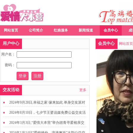
网站首页
公司简介
红娘服务
新闻报道
会员中心
成
用户中心
会员中心
网站首页
用户名：
密码：
交友活动
更多
2024年9月28日,幸福之家·缘来如此 单身交友派对
2024年8月10日，七夕节王婆说媒免费公益交友活
动
2024年3月3日,“爱情大本营”举办踏青寻爱相亲交
友活动
2024年1月14日“爱的缘份，浪漫邂逅”大型公益交