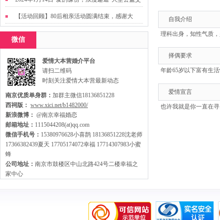
友活动
【活动回顾】80后相亲活动圆满结束，感谢大
自我介绍
家，走出来才有机会扩大缘分哦~
理科出身，知性气质，
微信
择偶要求
爱情大本营婚介平台
年龄65岁以下富有生
请扫二维码
时刻关注爱情大本营最新动态
爱情宣言
南京优质单身群：
加群主微信18136851228
西祠版：
www.xici.net/b1482000/
也许我就是你一直在寻
新浪微博：
@南京幸福婚恋
邮箱地址：
1115044208(at)qq.com
微信手机号：
15380976628小喜鹊 18136851228沈老师
17366382439夏天 17705174072幸福 17714307983小蜜
蜂
公司地址：
南京市鼓楼区中山北路424号二楼幸福之
家中心