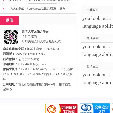
友活动
【活动回顾】80后相亲活动圆满结束，感谢大
自我介绍
家，走出来才有机会扩大缘分哦~
you look but a
微信
language abilit
爱情大本营婚介平台
请扫二维码
择偶要求
时刻关注爱情大本营最新动态
you look but a
南京优质单身群：
加群主微信18136851228
language abilit
西祠版：
www.xici.net/b1482000/
新浪微博：
@南京幸福婚恋
邮箱地址：
1115044208(at)qq.com
爱情宣言
微信手机号：
15380976628小喜鹊 18136851228沈老师
you look but a
17366382439夏天 17705174072幸福 17714307983小蜜
蜂
language abilit
公司地址：
南京市鼓楼区中山北路424号二楼幸福之
家中心