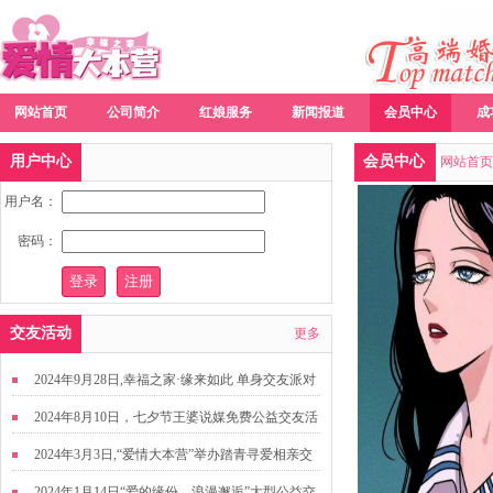
网站首页
公司简介
红娘服务
新闻报道
会员中心
成
用户中心
会员中心
网站首页
用户名：
密码：
交友活动
更多
2024年9月28日,幸福之家·缘来如此 单身交友派对
2024年8月10日，七夕节王婆说媒免费公益交友活
动
2024年3月3日,“爱情大本营”举办踏青寻爱相亲交
友活动
2024年1月14日“爱的缘份，浪漫邂逅”大型公益交