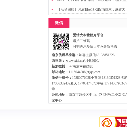
友活动
【活动回顾】80后相亲活动圆满结束，感谢大
家，走出来才有机会扩大缘分哦~
微信
爱情大本营婚介平台
请扫二维码
时刻关注爱情大本营最新动态
南京优质单身群：
加群主微信18136851228
西祠版：
www.xici.net/b1482000/
新浪微博：
@南京幸福婚恋
邮箱地址：
1115044208(at)qq.com
微信手机号：
15380976628小喜鹊 18136851228沈
17366382439夏天 17705174072幸福 17714307983
蜂
公司地址：
南京市鼓楼区中山北路424号二楼幸福
家中心