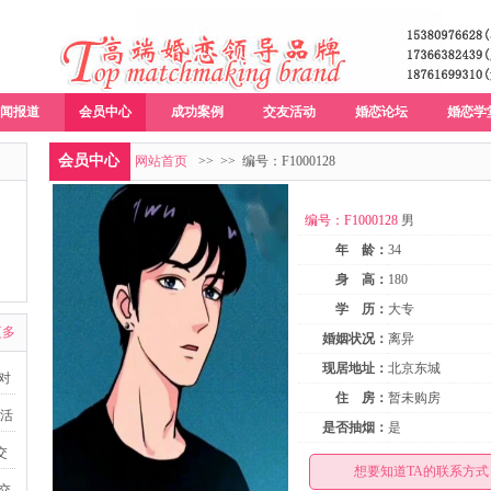
闻报道
会员中心
成功案例
交友活动
婚恋论坛
婚恋学
会员中心
网站首页
>>
>> 编号：F1000128
编号：F1000128
男
年 龄：
34
身 高：
180
学 历：
大专
更多
婚姻状况：
离异
现居地址：
北京东城
派对
住 房：
暂未购房
友活
是否抽烟：
是
交
想要知道TA的联系方式，
益交