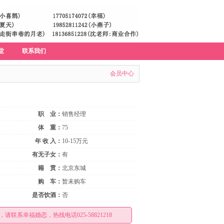
堂
联系我们
会员中心
职 业：
销售经理
体 重：
75
年 收 入：
10-15万元
有无子女：
有
籍 贯：
北京东城
购 车：
暂未购车
是否饮酒：
否
请联系幸福婚恋，热线电话025-58821218