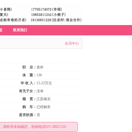
堂
联系我们
会员中心
职 业：
造价
体 重：
130
年 收 入：
15-25万元
有无子女：
没有
籍 贯：
江苏南京
购 车：
已经购车
是否饮酒：
否
请联系幸福婚恋，热线电话025-58821218