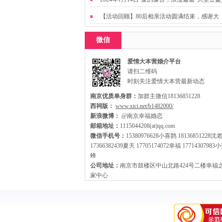
友活动
【活动回顾】80后相亲活动圆满结束，感谢大
家，走出来才有机会扩大缘分哦~
微信
爱情大本营婚介平台
请扫二维码
时刻关注爱情大本营最新动态
南京优质单身群：
加群主微信18136851228
西祠版：
www.xici.net/b1482000/
新浪微博：
@南京幸福婚恋
邮箱地址：
1115044208(at)qq.com
微信手机号：
15380976628小喜鹊 18136851228沈
17366382439夏天 17705174072幸福 17714307983
蜂
公司地址：
南京市鼓楼区中山北路424号二楼幸福
家中心