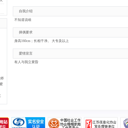
自我介绍
不知道说啥
择偶要求
身高160cm；长相干净。 大专及以上
爱情宣言
有人与我立黄昏
老师
小蜜
之