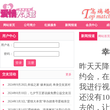
网站首页
公司简介
红娘服务
新闻报道
会员中心
成
用户中心
新闻报道
网站首页
用户名：
幸
密码：
昨天天降
约会，在
交友活动
更多
我进行视
2024年9月28日,幸福之家·缘来如此 单身交友派对
2024年8月10日，七夕节王婆说媒免费公益交友活
还没有1
动
2024年3月3日,“爱情大本营”举办踏青寻爱相亲交
去的，让
友活动
2024年1月14日“爱的缘份，浪漫邂逅”大型公益交