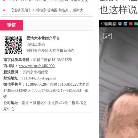
也这样说
友活动
【活动回顾】80后相亲活动圆满结束，感谢大
家，走出来才有机会扩大缘分哦~
微信
爱情大本营婚介平台
请扫二维码
时刻关注爱情大本营最新动态
南京优质单身群：
加群主微信18136851228
西祠版：
www.xici.net/b1482000/
新浪微博：
@南京幸福婚恋
邮箱地址：
1115044208(at)qq.com
微信手机号：
15380976628小喜鹊 18136851228沈老师
17366382439夏天 17705174072幸福 17714307983小蜜
蜂
公司地址：
南京市鼓楼区中山北路424号二楼幸福之
家中心