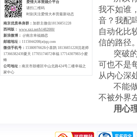
爱情大本营婚介平台
我不如谁
请扫二维码
时刻关注爱情大本营最新动态
音？我配
南京优质单身群：
加群主微信18136851228
自动化比
西祠版：
www.xici.net/b1482000/
新浪微博：
@南京幸福婚恋
信的路径
邮箱地址：
1115044208(at)qq.com
微信手机号：
15380976628小喜鹊 18136851228沈老师
突破的方
17366382439夏天 17705174072幸福 17714307983小蜜
蜂
可也不是
公司地址：
南京市鼓楼区中山北路424号二楼幸福之
家中心
从内心深
不能做到
不被外界
用心理