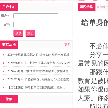
用户中心
婚恋学堂
南京婚介
用户名：
给单身
密码：
不必仰望
交友活动
更多
分享一下
2024年9月28日,幸福之家·缘来如此 单身交友派对
最常见的
2024年8月10日，七夕节王婆说媒免费公益交友活
动
那跟什么
2024年3月3日,“爱情大本营”举办踏青寻爱相亲交
友活动
教育是被
2024年1月14日“爱的缘份，浪漫邂逅”大型公益交
友活动
【活动回顾】80后相亲活动圆满结束，感谢大
如果你跟
家，走出来才有机会扩大缘分哦~
人家。你
微信
所以有一