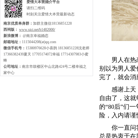
爱情大本营婚介平台
请扫二维码
时刻关注爱情大本营最新动态
南京优质单身群：
加群主微信18136851228
西祠版：
www.xici.net/b1482000/
新浪微博：
@南京幸福婚恋
邮箱地址：
1115044208(at)qq.com
微信手机号：
15380976628小喜鹊 18136851228沈老师
17366382439夏天 17705174072幸福 17714307983小蜜
男人在热恋
蜂
公司地址：
南京市鼓楼区中山北路424号二楼幸福之
别以为男人爱
家中心
完了，就会消
感谢上天，
自由了，这就
的“80后”
险，入内请谨
你一直问我
总是热衷于在