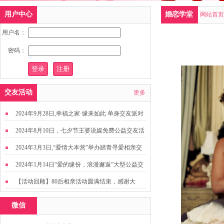
用户中心
婚恋学堂
网站首页
用户名：
密码：
交友活动
更多
2024年9月28日,幸福之家·缘来如此 单身交友派对
2024年8月10日，七夕节王婆说媒免费公益交友活
动
2024年3月3日,“爱情大本营”举办踏青寻爱相亲交
友活动
2024年1月14日“爱的缘份，浪漫邂逅”大型公益交
友活动
【活动回顾】80后相亲活动圆满结束，感谢大
家，走出来才有机会扩大缘分哦~
微信