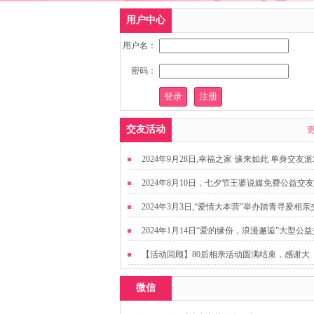
用户中心
用户名：
密码：
交友活动
2024年9月28日,幸福之家·缘来如此 单身交友
2024年8月10日，七夕节王婆说媒免费公益交
动
2024年3月3日,“爱情大本营”举办踏青寻爱相亲
友活动
2024年1月14日“爱的缘份，浪漫邂逅”大型公
友活动
【活动回顾】80后相亲活动圆满结束，感谢大
家，走出来才有机会扩大缘分哦~
微信