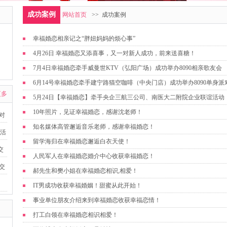
成功案例
网站首页
>> 成功案例
幸福婚恋相亲记之“胖妞妈妈的烦心事”
4月26日 幸福婚恋又添喜事，又一对新人成功，前来送喜糖！
7月4日幸福婚恋牵手威曼世KTV（弘阳广场）成功举办8090相亲歌友会
6月14号幸福婚恋牵手建宁路猫空咖啡（中央门店）成功举办8090单身派
更多
5月24日【幸福婚恋】牵手央企三航三公司、南医大二附院企业联谊活动
10年照片，见证幸福婚恋，感谢沈老师！
派对
知名媒体高管邂逅音乐老师，感谢幸福婚恋！
友活
留学海归在幸福婚恋邂逅白衣天使！
交
人民军人在幸福婚恋婚介中心收获幸福婚恋！
益交
郝先生和樊小姐在幸福婚恋相识,相爱！
IT男成功收获幸福婚姻！甜蜜从此开始！
事业单位朋友介绍来到幸福婚恋收获幸福恋情！
打工白领在幸福婚恋相识相爱！