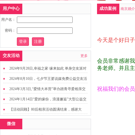
用户中心
成功案例
南京婚介
用户名：
密码：
今天是个好日子
交友活动
更多
会员非常感谢我
务老师。并且主
2024年9月28日,幸福之家·缘来如此 单身交友派对
2024年8月10日，七夕节王婆说媒免费公益交友活
动
祝福我们的会员
2024年3月3日,“爱情大本营”举办踏青寻爱相亲交
友活动
2024年1月14日“爱的缘份，浪漫邂逅”大型公益交
友活动
【活动回顾】80后相亲活动圆满结束，感谢大
家，走出来才有机会扩大缘分哦~
微信