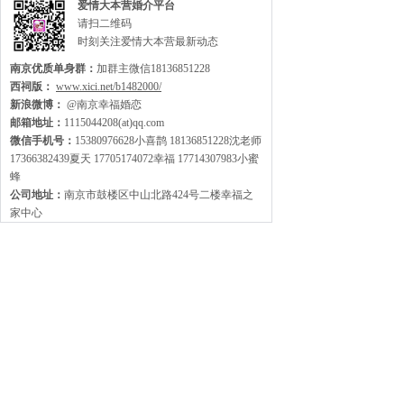
爱情大本营婚介平台
请扫二维码
时刻关注爱情大本营最新动态
南京优质单身群：
加群主微信18136851228
西祠版：
www.xici.net/b1482000/
新浪微博：
@南京幸福婚恋
邮箱地址：
1115044208(at)qq.com
微信手机号：
15380976628小喜鹊 18136851228沈老师
17366382439夏天 17705174072幸福 17714307983小蜜
蜂
公司地址：
南京市鼓楼区中山北路424号二楼幸福之
家中心