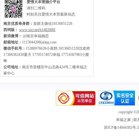
爱情大本营婚介平台
请扫二维码
时刻关注爱情大本营最新动态
南京优质单身群：
加群主微信18136851228
西祠版：
www.xici.net/b1482000/
新浪微博：
@南京幸福婚恋
邮箱地址：
1115044208(at)qq.com
微信手机号：
15380976628小喜鹊 18136851228沈老师
17366382439夏天 17705174072幸福 17714307983小蜜
蜂
公司地址：
南京市鼓楼区中山北路424号二楼幸福之
家中心
copyright ©20
幸福之家
|
联
苏ICP备14044382号-2