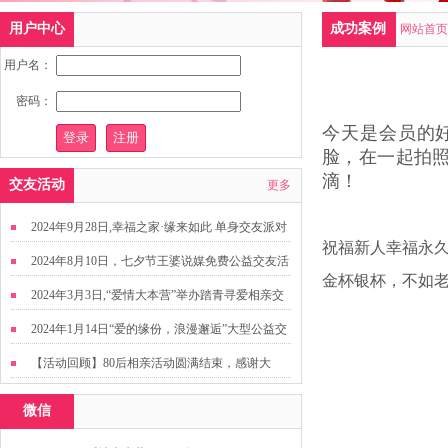
用户中心
成功案例
网站首页
用户名：
密码：
今天是会员的
脸，在一起拍
滴！
交友活动
更多
2024年9月28日,幸福之家·缘来如此 单身交友派对
祝福新人幸福永
2024年8月10日，七夕节王婆说媒免费公益交友活
金杯银杯，不如
动
2024年3月3日,“爱情大本营”举办踏青寻爱相亲交
友活动
2024年1月14日“爱的缘份，浪漫邂逅”大型公益交
友活动
【活动回顾】80后相亲活动圆满结束，感谢大
家，走出来才有机会扩大缘分哦~
微信