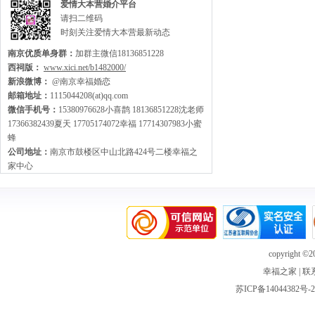
爱情大本营婚介平台
请扫二维码
时刻关注爱情大本营最新动态
南京优质单身群：
加群主微信18136851228
西祠版：
www.xici.net/b1482000/
新浪微博：
@南京幸福婚恋
邮箱地址：
1115044208(at)qq.com
微信手机号：
15380976628小喜鹊 18136851228沈老师
17366382439夏天 17705174072幸福 17714307983小蜜
蜂
公司地址：
南京市鼓楼区中山北路424号二楼幸福之
家中心
copyright ©20
幸福之家
|
联
苏ICP备14044382号-2