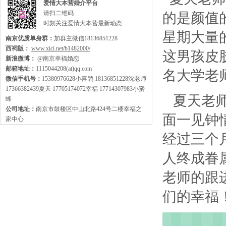
爱情大本营婚介平台
请扫二维码
的是颜值
时刻关注爱情大本营最新动态
星期大量
南京优质单身群：
加群主微信18136851228
西祠版：
www.xici.net/b1482000/
这男孩皮
新浪微博：
@南京幸福婚恋
邮箱地址：
1115044208(at)qq.com
名大学老
微信手机号：
15380976628小喜鹊 18136851228沈老师
17366382439夏天 17705174072幸福 17714307983小蜜
夏天老
蜂
公司地址：
南京市鼓楼区中山北路424号二楼幸福之
面一见钟
家中心
经过三个
人终成眷
老师的跟
们的幸福