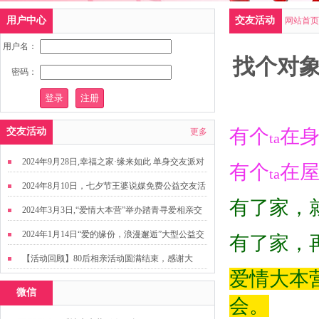
用户中心
交友活动
网站首页
用户名：
找个对象
密码：
有个
在
交友活动
更多
ta
2024年9月28日,幸福之家·缘来如此 单身交友派对
有个
在
ta
2024年8月10日，七夕节王婆说媒免费公益交友活
有了家，
动
2024年3月3日,“爱情大本营”举办踏青寻爱相亲交
友活动
2024年1月14日“爱的缘份，浪漫邂逅”大型公益交
有了家，
友活动
【活动回顾】80后相亲活动圆满结束，感谢大
爱情大本
家，走出来才有机会扩大缘分哦~
微信
会。