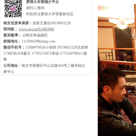
爱情大本营婚介平台
请扫二维码
时刻关注爱情大本营最新动态
南京优质单身群：
加群主微信18136851228
西祠版：
www.xici.net/b1482000/
新浪微博：
@南京幸福婚恋
邮箱地址：
1115044208(at)qq.com
微信手机号：
15380976628小喜鹊 18136851228沈老师
17366382439夏天 17705174072幸福 17714307983小蜜
蜂
公司地址：
南京市鼓楼区中山北路424号二楼幸福之
家中心