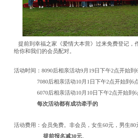
提前到幸福之家《爱情大本营》过来免费登记，
给你和我们的会员配对。
活动时间：
8090
后相亲活动
9
月
19
日下午
2
点开始到
7080
后相亲活动
10
月
1
日下午
2
点开始到
6
6070
后相亲活动
10
月
10
日下午
2
点开始到
6
每次活动都有成功牵手的
活动费用：会员免费。非会员，女生
60
元，男生
80
提前报名减
30
元
。