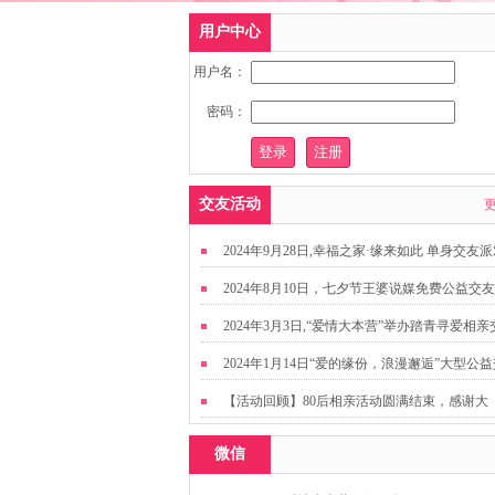
用户中心
用户名：
密码：
交友活动
2024年9月28日,幸福之家·缘来如此 单身交友
2024年8月10日，七夕节王婆说媒免费公益交
动
2024年3月3日,“爱情大本营”举办踏青寻爱相亲
友活动
2024年1月14日“爱的缘份，浪漫邂逅”大型公
友活动
【活动回顾】80后相亲活动圆满结束，感谢大
家，走出来才有机会扩大缘分哦~
微信