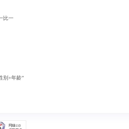
一比一
性别
+
年龄”