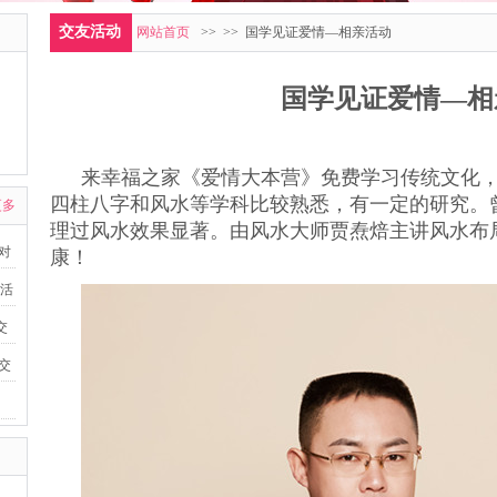
交友活动
网站首页
>>
>> 国学见证爱情—相亲活动
国学见证爱情—相
来幸福之家《爱情大本营》免费学习传统文化
四柱八字和风水等学科比较熟悉，有一定的研究。
更多
理过风水效果显著。由风水大师贾焘焙主讲风水布
派对
康！
友活
交
益交