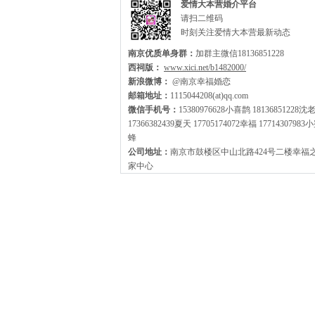
爱情大本营婚介平台
请扫二维码
时刻关注爱情大本营最新动态
南京优质单身群：
加群主微信18136851228
西祠版：
www.xici.net/b1482000/
新浪微博：
@南京幸福婚恋
邮箱地址：
1115044208(at)qq.com
微信手机号：
15380976628小喜鹊 18136851228沈
17366382439夏天 17705174072幸福 17714307983
蜂
公司地址：
南京市鼓楼区中山北路424号二楼幸福
家中心