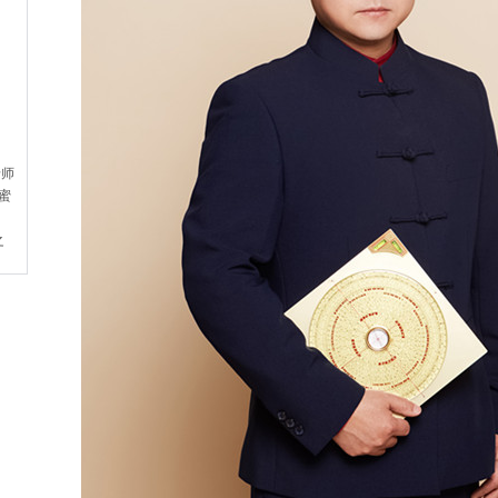
老师
小蜜
之